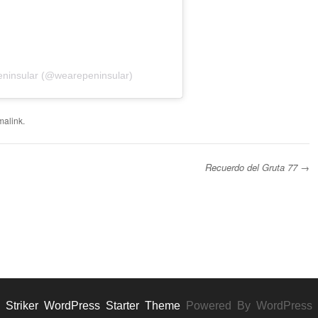
eninsular (@wearepeninsular)
malink
.
Recuerdo del Gruta 77
→
Striker WordPress Starter Theme
Powered By WordPress