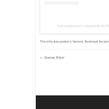
Una publicación compartida de P
This entry was posted in
General
. Bookmark the
per
←
Gracias Brisa!
Post navigation