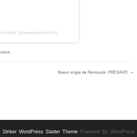
eninsular (@wearepeninsular)
malink
.
Nuevo single de Peninsular. PRESAVE!
→
Striker WordPress Starter Theme
Powered By WordPress