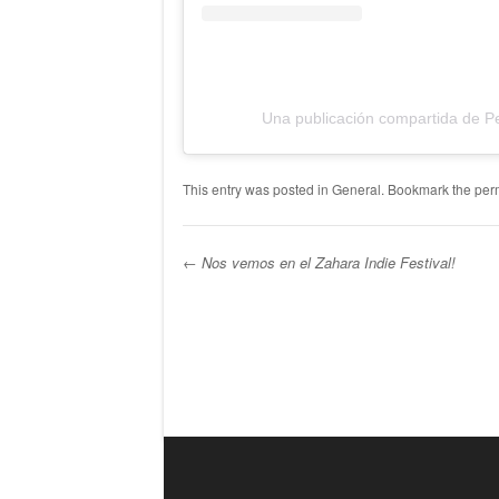
Una publicación compartida de P
This entry was posted in
General
. Bookmark the
per
←
Nos vemos en el Zahara Indie Festival!
Post navigation