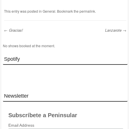
This entry was posted in
General
. Bookmark the
permalink
.
←
Gracias!
Lanzarote
→
Post navigation
No shows booked at the moment.
Spotify
Newsletter
Subscríbete a Peninsular
Email Address