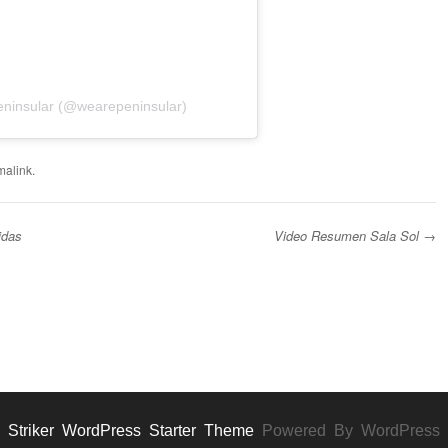
eninsular (@wearepeninsular)
malink
.
idas
Video Resumen Sala Sol
→
Striker WordPress Starter Theme
Powered By WordPress