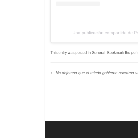
Una publicación compartida de P
This entry was posted in
General
. Bookmark the
per
←
No dejemos que el miedo gobierne nuestras v
Post navigation