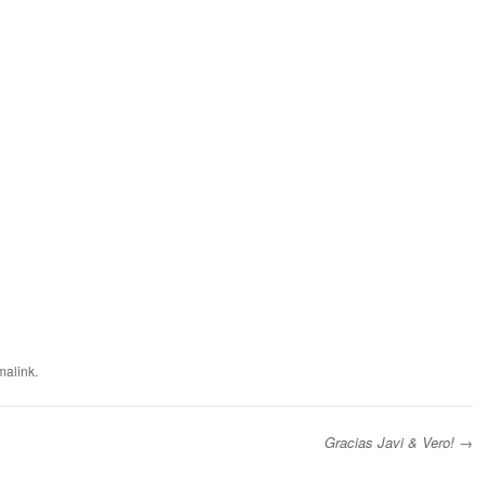
malink
.
Gracias Javi & Vero!
→