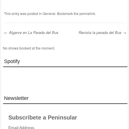
This entry was posted in
General
. Bookmark the
permalink
.
←
Algarve en La Parada del Bus
Revista la parada del Bus
→
Post navigation
No shows booked at the moment.
Spotify
Newsletter
Subscríbete a Peninsular
Email Address