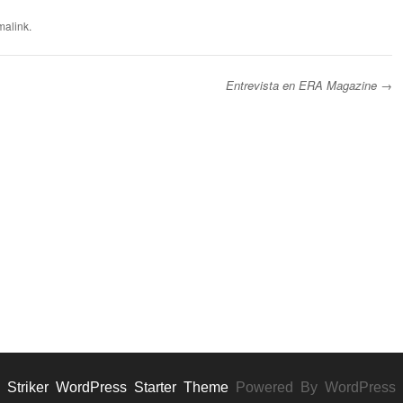
malink
.
Entrevista en ERA Magazine
→
Striker WordPress Starter Theme
Powered By WordPress