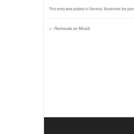
This entry was posted in
General
. Bookmark the
per
←
Peninsular en Miusik
Post navigation