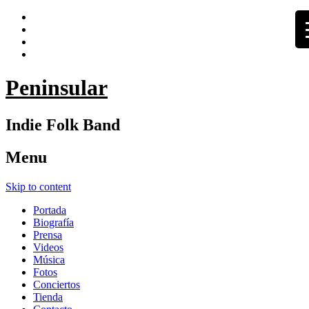
Peninsular
Indie Folk Band
Menu
Skip to content
Portada
Biografía
Prensa
Videos
Música
Fotos
Conciertos
Tienda