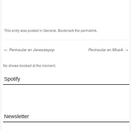
This entry was posted in
General
. Bookmark the
permalink
.
←
Peninsular en Jenesaispop
Peninsular en Miusik
→
Post navigation
No shows booked at the moment.
Spotify
Newsletter