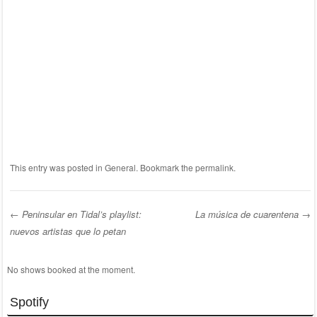
This entry was posted in
General
. Bookmark the
permalink
.
←
Peninsular en Tidal’s playlist:
La música de cuarentena
→
nuevos artistas que lo petan
Post navigation
No shows booked at the moment.
Spotify