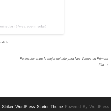
eninsular (@wearepeninsular)
malink
.
Peninsular entre lo mejor del año para Nos Vemos en Primera
Fila
→
Striker WordPress Starter Theme
Powered By WordPress