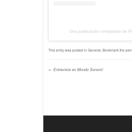
Una publicación compartida de P
This entry was posted in
General
. Bookmark the
per
←
Entrevista en Mondo Sonoro!
Post navigation